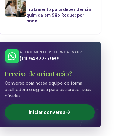
Tratamento para dependência
química em São Roque: por
onde …
ATENDIMENTO PELO WHATSAPP
(11) 94377-7969
Precisa de orientação?
Converse com nossa equipe de forma
acolhedora e sigilosa para esclarecer suas
dúvidas.
Iniciar conversa