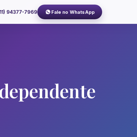
(11) 94377-7969
Fale no WhatsApp
m dependente